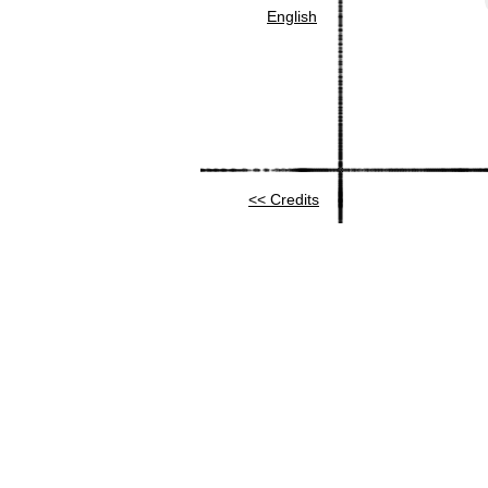
English
Credits >>