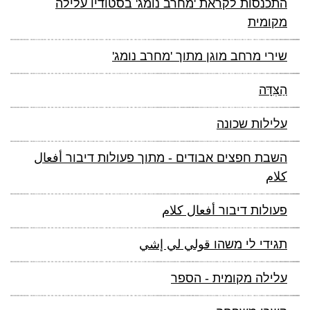
התכנסות לקראת 'מחרב נומג' בסטודיו עלילה
מקומית
שירי מרחב מוגן מתוך 'מחרב נומג'
הַצִּדָּה
עלילות שכונה
השבת חפצים אבודים - מתוך פעולות דיבור أفعال
كلام
פעולות דיבור أفعال كلام
תגידי לי משהו قولي لي إشي
עלילה מקומית - הספר