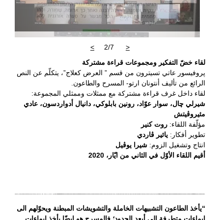
>
2/7
<
لقاء خضّ التفكير ومجموعات قراءة مشتركة
پروفيسور عاتي تسيترون من قسم ” العرض كعلاج”، يتكلّم عن النص
الرائع من تأليف أنتونان ارتو- المسرح والطاعون.
لقاء داخل غرف قراءة مشتركة مع ممثلات وممثلي المجموعة:
شيرلي چال، سوار عوّاد، رونين بابلوكي، دانيال أدواردسون، عادي
مئيروڤيتش
مؤلّفة اللقاء:
روت كنير
تطوير أفكار:
يائير ڤاردي
انتاج وتشغيل الزوم:
شيرا يوڤيل
أقيم اللقاء الأوّل في الثاني من ايّار،
2020
“يأخذ الطاعون التشبيهات الخاملة والتشويشات المبطنة ويحوّلهم الى
إيماءات متطرفة الى أبعد الحدود؛ فالمسرح هو ايضّا يأخذ إيماءات