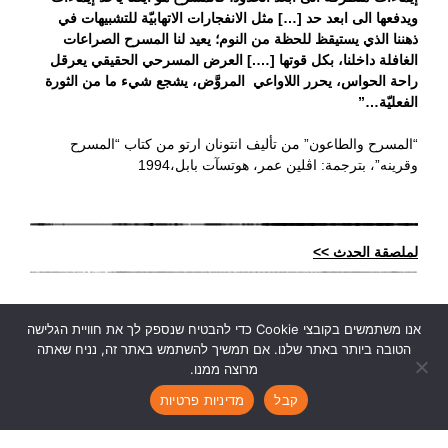
ويدفعها الى ابعد حد […] مثل الانفجارات الاتهابيّة للتشبيهات في
ذهننا الذي يستيقظ للحظة من النوم؛ يعيد لنا المسرح الصراعات
الغافلة داخلنا، بكل قوتها [….] العرض المسرحي الحقيقي يعرقل
راحة الحواس، يحرر اللاواعي المروَّض، يشجع شيء ما من الثورة
الفعليّة…”
“المسرح والطاعون” من تأليف انتونان ارتو من كتاب “المسرح
وقرينه”، بترجمة: اڤلين عمر، هوتسآت بابل،1994
لملصقة الحدث
>>
אנו משתמשים בקובצי Cookie כדי להבטיח שנספק לך את חוויית הגלישה
הטובה ביותר באתר שלנו. אם תמשיך להשתמש באתר זה, נניח שאתה
מרוצה ממנו.
Ruth Kanner Theatre Group
|
rktheatre@gmail.com
|
|
|
קבל
מדיניות פרטיות
Join Our Newsletter >>
Credits >>