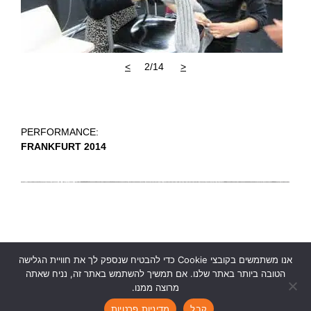
>
2/14
<
PERFORMANCE:
FRANKFURT 2014
אנו משתמשים בקובצי Cookie כדי להבטיח שנספק לך את חוויית הגלישה
הטובה ביותר באתר שלנו. אם תמשיך להשתמש באתר זה, נניח שאתה
מרוצה ממנו.
Ruth Kanner Theatre Group
|
rktheatre@gmail.com
|
|
|
קבל
מדיניות פרטיות