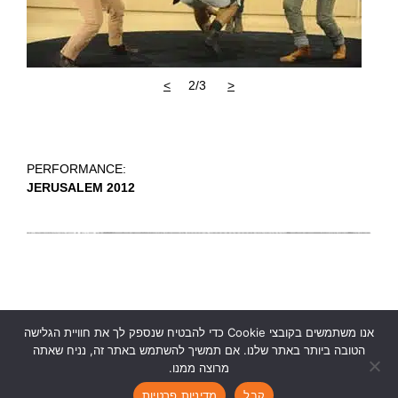
>
2/3
<
PERFORMANCE:
JERUSALEM 2012
אנו משתמשים בקובצי Cookie כדי להבטיח שנספק לך את חוויית הגלישה
הטובה ביותר באתר שלנו. אם תמשיך להשתמש באתר זה, נניח שאתה
מרוצה ממנו.
Ruth Kanner Theatre Group
|
rktheatre@gmail.com
|
|
|
קבל
מדיניות פרטיות