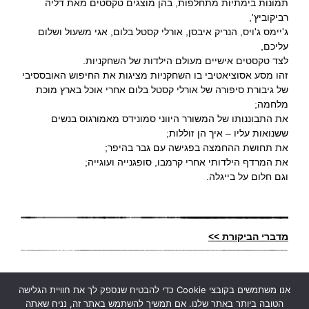
תמונות בימתיות מתחלפות, בהן מוצגים טקסטים מאת דליה
רביקוביץ',
ג'יימס ג'ויס, הנריק איבסן, אורלי קסטל בלום, אגי משעול ושלום
עליכם,
לצד טקסטים אישיים מעולם הילדות של השחקניות.
זהו מסע אסוציאטיבי בו השחקניות מציגות את החיפוש האובססיבי
של גיבורת סיפורה של אורלי קסטל בלום אחרי אוכל בארץ מוכת
מלחמה;
את התבוננותו של המשורר היווני סמונידס מאמורגוס בנשים
ששנואות עליו – איך הן זוללות;
את תחושת ההחמצה בפגישה עם גבר בהיפר;
את המרדף הילדותי אחרי קרמבו, סופגנייה ועוגייה;
וגם חלום על בייגלה.
מדברי הביקורת
>>
אנו משתמשים בקובצי Cookie כדי להבטיח שנספק לך את חוויית הגלישה
הטובה ביותר באתר שלנו. אם תמשיך להשתמש באתר זה, נניח שאתה