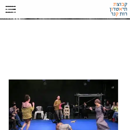
محكمة-على-المسرح