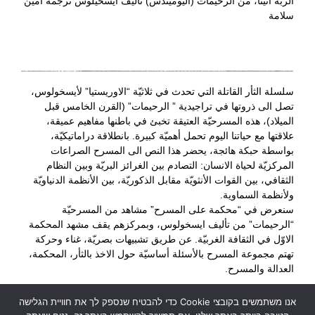
الربّة أثينا، من الرحيمات (اليوميندس) تأليف ايسخيلوس ترجمة أمين
سلامة
سلسلة الثأر القاتلة التي تحدث في ثلاثيّة “الاوريستيا” لأيسخولوس،
تصل الى ذروتها في تراجيدية ” الرحيمات” (القرن الخامس قبل
الميلاد)، هذه المسرحيّة العتيقة تخبئ في باطنها مفاهيم عميقة،
علاقتها مع حياتنا اليوم تحمل أهميّة كبيرة. بانطلاقة دراماتيكيّة،
بواسطة حبكة هائجة، يحضر هذا النص الى المسرح الصراعات
المركزيّة لحياة الانسان: التصادم بين الغرائز البريّة وبين النظام
الثقافي، بين القوات الأنثويّة مقابل الذكوريّة، بين الأنظمة الدنياويّة
ولأنظمة السماوية.
سنعرض في “محكمة على المسرح” مشاهد من المسرحيّة
“الرحيمات” من تأليف ايسخولوس، وبمركزهم يقف مشهد المحكمة
الاوّل في الثقافة الغربيّة. عن طريق تشبيهات بصريّة، غناء وحركة
تهتم مجموعة المسرح بالأسئلة أساسيّة حول الاخذ بالثأر، المحكمة،
العدالة والمسرح.
אנו משתמשים בקובצי Cookie כדי להבטיח שנספק לך את חוויית הגלישה