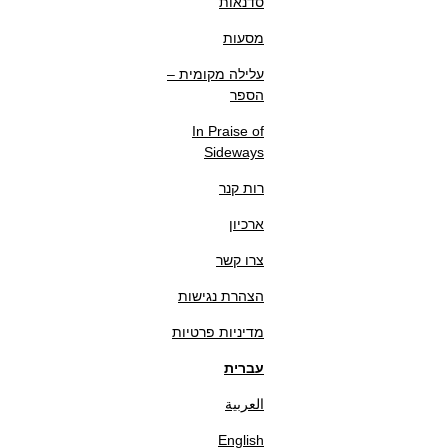
סדנאות
מסעות
עלילה מקומית –
הספר
In Praise of
Sideways
רות קנר
ארכיון
צרו קשר
הצהרת נגישות
מדיניות פרטיות
עברית
العربية
English