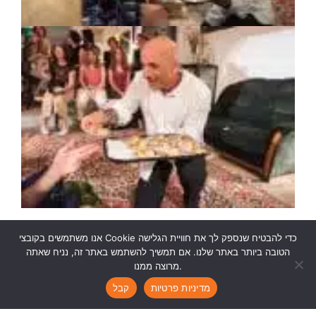
אנו משתמשים בקובצי Cookie כדי להבטיח שנספק לך את חוויית הגלישה
הטובה ביותר באתר שלנו. אם תמשיך להשתמש באתר זה, נניח שאתה
מרוצה ממנו.
Ruth Kanner Theatre Group
|
rktheatre@gmail.com
|
|
|
מדיניות פרטיות
קבל
Join Our Newsletter >>
Credits >>