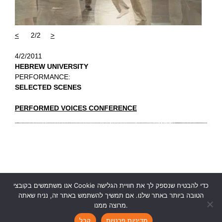
<
2/2
>
4/2/2011
HEBREW UNIVERSITY
PERFORMANCE:
SELECTED SCENES
PERFORMED VOICES CONFERENCE
אנו משתמשים בקובצי Cookie כדי להבטיח שנספק לך את חוויית הגלישה
הטובה ביותר באתר שלנו. אם תמשיך להשתמש באתר זה, נניח שאתה
מרוצה ממנו.
Ruth Kanner Theatre Group
|
rktheatre@gmail.com
|
|
|
מדיניות פרטיות
קבל