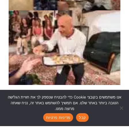
אנו משתמשים בקובצי Cookie כדי להבטיח שנספק לך את חוויית הגלישה
הטובה ביותר באתר שלנו. אם תמשיך להשתמש באתר זה, נניח שאתה
מרוצה ממנו.
Ruth Kanner Theatre Group
|
rktheatre@gmail.com
|
|
|
קבל
מדיניות פרטיות
Join Our Newsletter >>
Credits >>