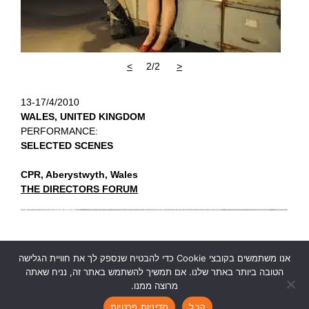
>
2/2
<
13-17/4/2010
WALES, UNITED KINGDOM
PERFORMANCE:
SELECTED SCENES
CPR, Aberystwyth, Wales
THE DIRECTORS FORUM
אנו משתמשים בקובצי Cookie כדי להבטיח שנספק לך את חוויית הגלישה
הטובה ביותר באתר שלנו. אם תמשיך להשתמש באתר זה, נניח שאתה
מרוצה ממנו.
Ruth Kanner Theatre Group
|
rktheatre@gmail.com
|
|
|
קבל
מדיניות פרטיות