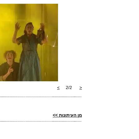
>
2/2
<
מן העיתונות
>>