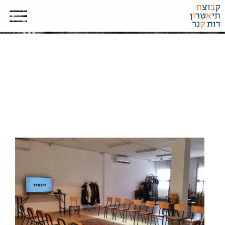
דיבורררררר