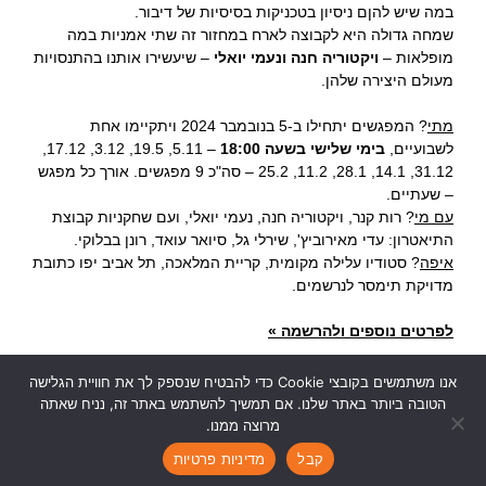
במה שיש להןם ניסיון בטכניקות בסיסיות של דיבור.
שמחה גדולה היא לקבוצה לארח במחזור זה שתי אמניות במה
מופלאות –
ו
יקטוריה חנה ונעמי יואלי
– שיעשירו אותנו בהתנסויות
מעולם היצירה שלהן.
.
מתי
?
המפגשים יתחילו ב-5 בנובמבר 2024 ויתקיימו אחת
לשבועיים,
בימי שלישי בשעה 18:00
– 5.11, 19.5, 3.12, 17.12,
31.12, 14.1, 28.1, 11.2, 25.2 – סה"כ 9 מפגשים. אורך כל מפגש
– שעתיים.
עם מי
? רות קנר, ויקטוריה חנה, נעמי יואלי, ועם שחקניות קבוצת
התיאטרון: עדי מאירוביץ', שירלי גל, סיואר עואד, רונן בבלוקי.
איפה
? סטודיו עלילה מקומית, קריית המלאכה, תל אביב יפו כתובת
מדויקת תימסר לנרשמים.
.
לפרטים נוספים ולהרשמה »
אנו משתמשים בקובצי Cookie כדי להבטיח שנספק לך את חוויית הגלישה
הטובה ביותר באתר שלנו. אם תמשיך להשתמש באתר זה, נניח שאתה
מרוצה ממנו.
Ruth Kanner Theatre Group
|
rktheatre@gmail.com
|
|
|
קבל
מדיניות פרטיות
Join Our Newsletter >>