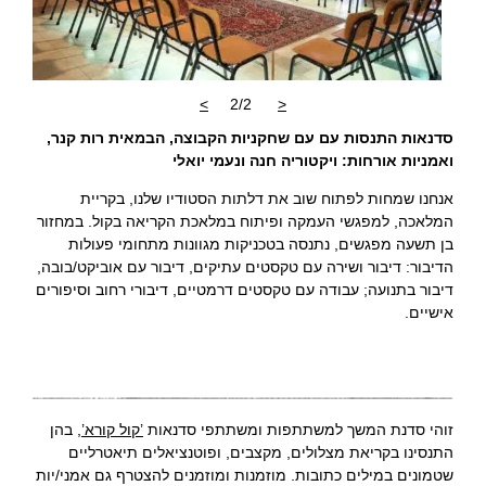
>
2/2
<
סדנאות התנסות עם עם שחקניות הקבוצה, הבמאית רות קנר,
ואמניות אורחות: ויקטוריה חנה ונעמי יואלי
אנחנו שמחות לפתוח שוב את דלתות הסטודיו שלנו, בקריית
המלאכה, למפגשי העמקה ופיתוח במלאכת הקריאה בקול. במחזור
בן תשעה מפגשים, נתנסה בטכניקות מגוונות מתחומי פעולות
הדיבור: דיבור ושירה עם טקסטים עתיקים, דיבור עם אוביקט/בובה,
דיבור בתנועה; עבודה עם טקסטים דרמטיים, דיבורי רחוב וסיפורים
אישיים.
זוהי סדנת המשך למשתתפות ומשתתפי סדנאות
’
קול קורא
’
, בהן
התנסינו בקריאת מצלולים, מקצבים, ופוטנציאלים תיאטרליים
שטמונים במילים כתובות. מוזמנות ומוזמנים להצטרף גם אמני/יות