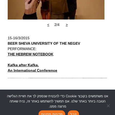
>
2/4
<
15-16/3/2015
BEER SHEVA UNIVERSITY OF THE NEGEV
PERFORMANCE:
THE HEBREW NOTEBOOK
Kafka after Kafka.
An International Conference
אנו משתמשים בקובצי Cookie כדי להבטיח שנספק לך את חוויית הגלישה
הטובה ביותר באתר שלנו. אם תמשיך להשתמש באתר זה, נניח שאתה
מרוצה ממנו.
Ruth Kanner Theatre Group
|
rktheatre@gmail.com
|
|
|
קבל
מדיניות פרטיות